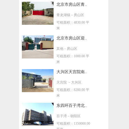
北京市房山区青..
青龙湖镇
－房山区
可租面积：4830.00 平
米
北京市房山区迎..
其他
－房山区
可租面积：1000.00 平
米
大兴区天宫院南..
天宫院
－大兴区
可租面积：8200.00 平
米
东四环百子湾北..
百子湾
－朝阳区
可租面积：1350000.00