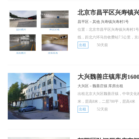
北京市昌平区兴寿镇兴寿
昌平区－其他 兴寿镇兴寿村1号
位置：北京市昌平区兴寿镇兴寿村1
线，距北六环马坊收费站7.5公里，京承.
出租
50天前
大兴魏善庄镇库房160
大兴区－魏善庄镇 库房出租
出租北京大兴区魏善庄镇，中华文化画
米，层高8米，二层700平，层高4米
出租
52天前