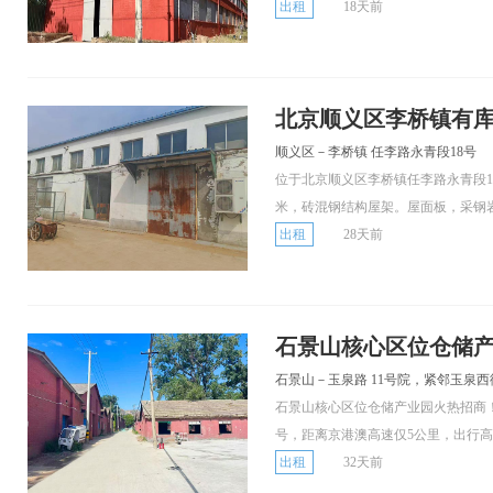
出租
18天前
北京顺义区李桥镇有
顺义区－李桥镇 任李路永青段18号
位于北京顺义区李桥镇任李路永青段18
米，砖混钢结构屋架。屋面板，采钢
出租
28天前
石景山核心区位仓储
石景山－玉泉路 11号院，紧邻玉泉西
石景山核心区位仓储产业园火热招商！
号，距离京港澳高速仅5公里，出行高效
出租
32天前