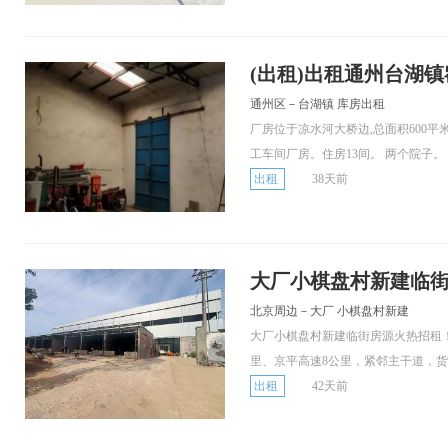
(出租)出租通州台湖
通州区－台湖镇 库房出租
厂房位于凉水河大桥边,总面积600平
工车间厂房。住房13间。 两个院子。
出租
38天前
大厂小棋盘村新建临
北京周边－大厂 小棋盘村新建
大厂小棋盘村新建临街房源火热招租
里、京平高速8公里，紧邻主干道，货..
出租
42天前