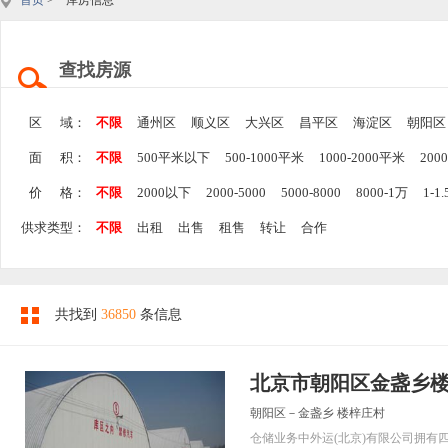
首页
> 库房信息
查找房源
区 域：
不限
通州区
顺义区
大兴区
昌平区
海淀区
朝阳区
面 积：
不限
500平米以下
500-1000平米
1000-2000平米
200
价 格：
不限
2000以下
2000-5000
5000-8000
8000-1万
1-1
供求类型：
不限
出租
出售
租售
转让
合作
共找到
36850
条信息
北京市朝阳区金盏乡楼
朝阳区－金盏乡 楼梓庄村
仓储业务中外运(北京)有限公司拥有