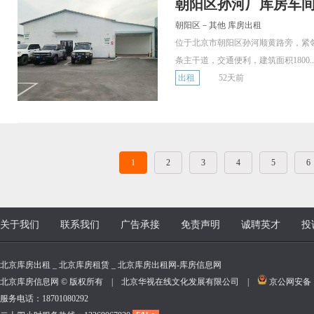
朝阳区孙河厂库房车
朝阳区－其他 库房出租
位于北京市朝阳区孙河顺黄路旁，紧
条主干道，交通便利，建筑面积1800..
出租
52天前
1
2
3
4
5
6
关于我们
联系我们
广告承接
免责声明
诚聘英才
投
北京库房出租 _ 北京库房租赁 _ 北京库房出租网-库房信息网
北京库房信息网 © 版权所有 | 北京华视在线文化发展有限公司 |
京公网安备 11
服务电话：18701080292