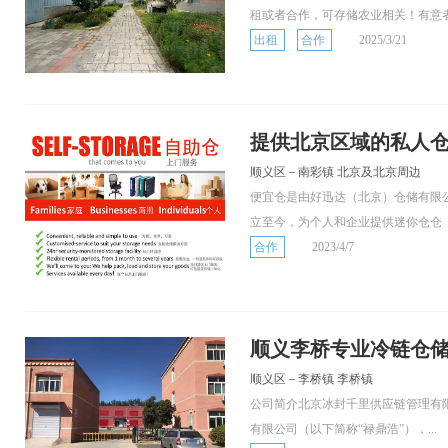
租或者合作，可存储农业相关！有意
出租
合作
2025/3/21
提供北京区域的私人仓
顺义区－南彩镇 北京及北京周边
便宜仓是由好迅达（北京）仓储有限公
立至今，为个人和企业提供迷你仓仓
合作
2023/4/7
顺义李桥专业冷链仓储
顺义区－李桥镇 李桥镇
公司简介北京冰封千里供应链管理有
有限公司（以下简称“禄鼎浩”），...