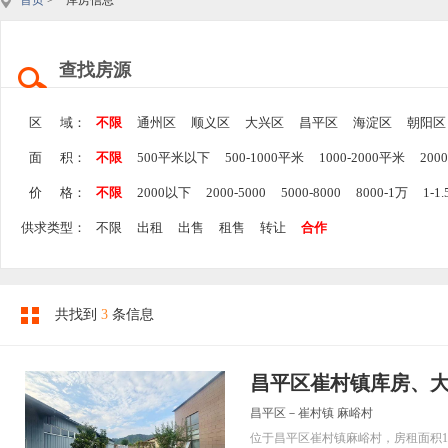
首页
> 库房信息
查找房源
区 域：
不限
通州区
顺义区
大兴区
昌平区
海淀区
朝阳区
面 积：
不限
500平米以下
500-1000平米
1000-2000平米
200
价 格：
不限
2000以下
2000-5000
5000-8000
8000-1万
1-1
供求类型：
不限
出租
出售
租售
转让
合作
共找到
3
条信息
昌平区崔村镇库房、
昌平区－崔村镇 麻峪村
位于昌平区崔村镇麻峪村，房租面积10