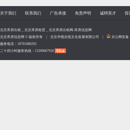
关于我们
联系我们
广告承接
免责声明
诚聘英才
投
北京库房出租 _ 北京库房租赁 _ 北京库房出租网-库房信息网
北京库房信息网 © 版权所有 | 北京华视在线文化发展有限公司 |
京公网安备 11
服务电话：18701080292
二十四小时服务热线：13269067920
51La