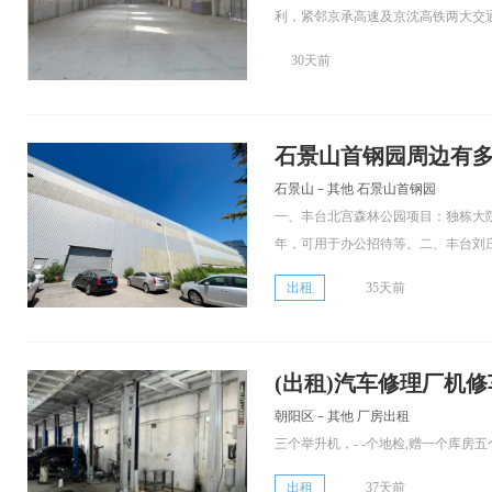
利，紧邻京承高速及京沈高铁两大交通.
30天前
石景山首钢园周边有
石景山－其他 石景山首钢园
一、丰台北宫森林公园项目：独栋大院房
年，可用于办公招待等。二、丰台刘庄.
出租
35天前
(出租)汽车修理厂机
朝阳区－其他 厂房出租
三个举升机，- -个地检,赠一个库房
出租
37天前