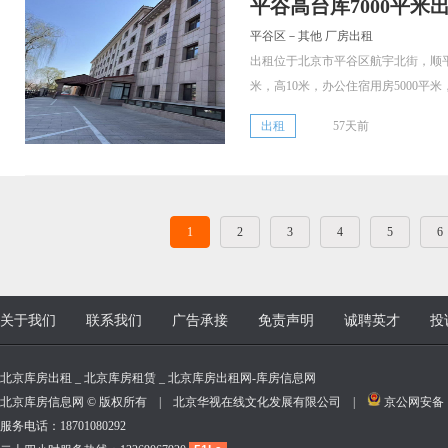
平谷高台库7000平米
平谷区－其他 厂房出租
出租位于北京市平谷区航宇北街，顺平
米，高10米，办公住宿用房5000平米，.
出租
57天前
1
2
3
4
5
6
关于我们
联系我们
广告承接
免责声明
诚聘英才
投
北京库房出租 _ 北京库房租赁 _ 北京库房出租网-库房信息网
北京库房信息网 © 版权所有 | 北京华视在线文化发展有限公司 |
京公网安备 11
服务电话：18701080292