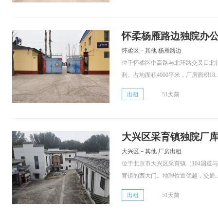
怀柔杨雁路边独院办
怀柔区－其他 杨雁路边
位于怀柔区中高路与北环路交叉口北
利。占地面积4000平米，厂房面积18..
出租
51天前
大兴区采育镇独院厂库房
大兴区－其他 厂房出租
位于北京市大兴区采育镇（104国道
育镇的西大门。地理位置优越，交通..
出租
51天前