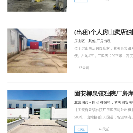
(出租)个人房山窦店
房山区－其他 厂房出租
位于房山窦店兴隆庄村，紧邻良常路
便。占地4亩，厂库房1200平米，高度4.
37天前
固安柳泉镇独院厂房
北京周边－固安 柳泉镇，紧邻固安南
【固安柳泉镇独院厂房库房对外出租
500米，出站接驳106国道，货运物流..
出租
49天前