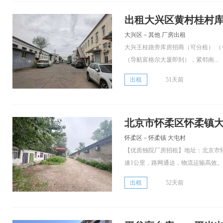
出租大兴区黄村桂村库房3
大兴区－其他 厂房出租
大兴王桂路旁库房招商（可分租） 
（导航富格尔大厦即到），紧邻南...
出租
51天前
北京市怀柔区怀柔镇大
怀柔区－怀柔镇 大屯村
【优质独院厂房招租】地址：北京市
速1公里，路网通达，物流运输高效。..
出租
52天前