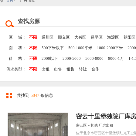
首页
> 厂房信息
查找房源
区 域：
不限
通州区
顺义区
大兴区
昌平区
海淀区
朝阳区
面 积：
不限
500平米以下
500-1000平米
1000-2000平米
200
价 格：
不限
2000以下
2000-5000
5000-8000
8000-1万
1-1
供求类型：
不限
出租
出售
租售
转让
合作
共找到
5847
条信息
密云十里堡独院厂库
密云区－其他 厂房出租
位于北京市密云区十里堡镇红光工业