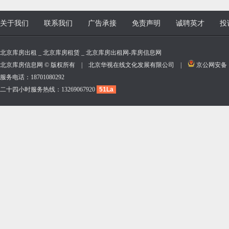
关于我们
联系我们
广告承接
免责声明
诚聘英才
投
北京库房出租 _ 北京库房租赁 _ 北京库房出租网-库房信息网
北京库房信息网 © 版权所有 | 北京华视在线文化发展有限公司 |
京公网安备 11
服务电话：18701080292
二十四小时服务热线：13269067920
51La