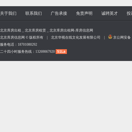
关于我们
联系我们
广告承接
免责声明
诚聘英才
投
北京库房出租 _ 北京库房租赁 _ 北京库房出租网-库房信息网
北京库房信息网 © 版权所有 | 北京华视在线文化发展有限公司 |
京公网安备 11
服务电话：18701080292
二十四小时服务热线：13269067920
51La