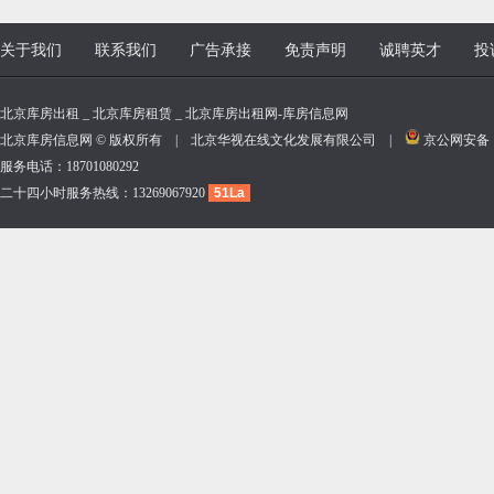
关于我们
联系我们
广告承接
免责声明
诚聘英才
投
北京库房出租 _ 北京库房租赁 _ 北京库房出租网-库房信息网
北京库房信息网 © 版权所有 | 北京华视在线文化发展有限公司 |
京公网安备 11
服务电话：18701080292
二十四小时服务热线：13269067920
51La