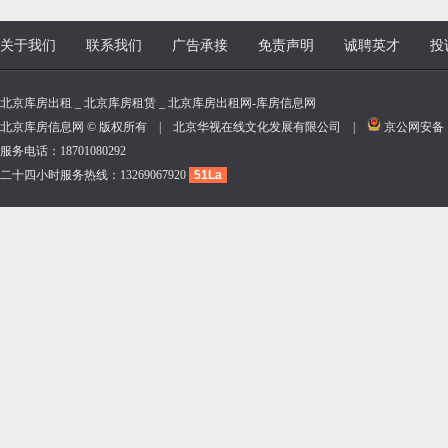
关于我们
联系我们
广告承接
免责声明
诚聘英才
投
北京库房出租 _ 北京库房租赁 _ 北京库房出租网-库房信息网
北京库房信息网 © 版权所有 | 北京华视在线文化发展有限公司 |
京公网安备 11
服务电话：18701080292
二十四小时服务热线：13269067920
51La