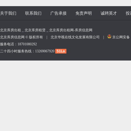
关于我们
联系我们
广告承接
免责声明
诚聘英才
投
北京库房出租 _ 北京库房租赁 _ 北京库房出租网-库房信息网
北京库房信息网 © 版权所有 | 北京华视在线文化发展有限公司 |
京公网安备 11
服务电话：18701080292
二十四小时服务热线：13269067920
51La