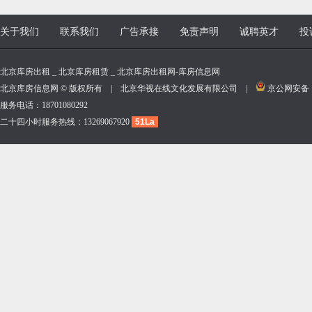
关于我们
联系我们
广告承接
免责声明
诚聘英才
投
北京库房出租 _ 北京库房租赁 _ 北京库房出租网-库房信息网
北京库房信息网 © 版权所有 | 北京华视在线文化发展有限公司 |
京公网安备 11
服务电话：18701080292
二十四小时服务热线：13269067920
51La