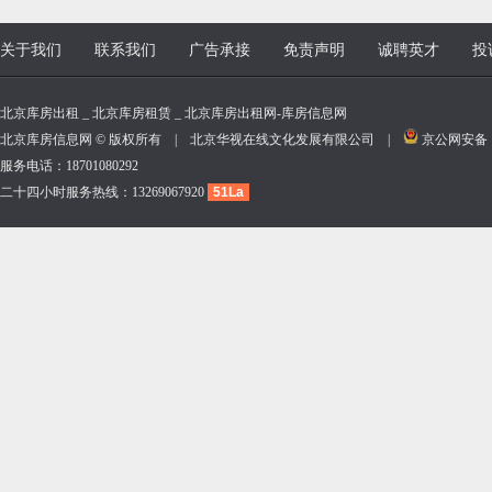
关于我们
联系我们
广告承接
免责声明
诚聘英才
投
北京库房出租 _ 北京库房租赁 _ 北京库房出租网-库房信息网
北京库房信息网 © 版权所有 | 北京华视在线文化发展有限公司 |
京公网安备 11
服务电话：18701080292
二十四小时服务热线：13269067920
51La