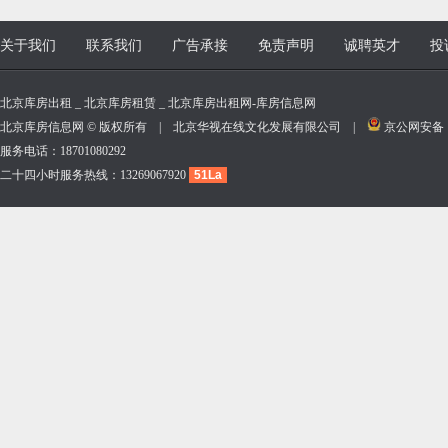
关于我们
联系我们
广告承接
免责声明
诚聘英才
投
北京库房出租 _ 北京库房租赁 _ 北京库房出租网-库房信息网
北京库房信息网 © 版权所有 | 北京华视在线文化发展有限公司 |
京公网安备 11
服务电话：18701080292
二十四小时服务热线：13269067920
51La