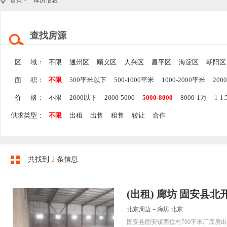
首页
> 库房信息
查找房源
区 域：
不限
通州区
顺义区
大兴区
昌平区
海淀区
朝阳区
面 积：
不限
500平米以下
500-1000平米
1000-2000平米
200
价 格：
不限
2000以下
2000-5000
5000-8000
8000-1万
1-1
供求类型：
不限
出租
出售
租售
转让
合作
共找到
2
条信息
(出租) 廊坊 固安县北
北京周边－廊坊 北京
固安县固安镇西位村700平米厂库房