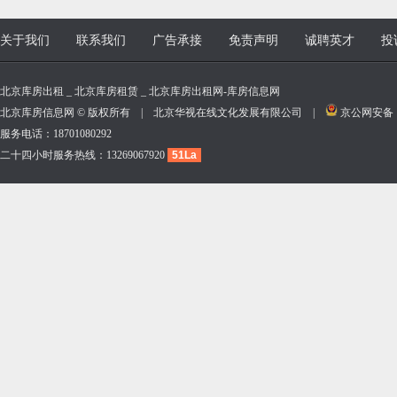
关于我们
联系我们
广告承接
免责声明
诚聘英才
投
北京库房出租 _ 北京库房租赁 _ 北京库房出租网-库房信息网
北京库房信息网 © 版权所有 | 北京华视在线文化发展有限公司 |
京公网安备 11
服务电话：18701080292
二十四小时服务热线：13269067920
51La