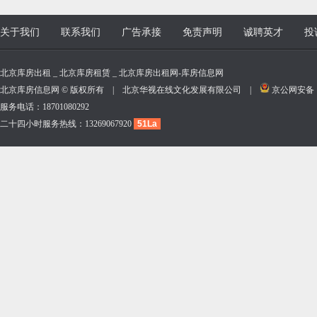
关于我们
联系我们
广告承接
免责声明
诚聘英才
投
北京库房出租 _ 北京库房租赁 _ 北京库房出租网-库房信息网
北京库房信息网 © 版权所有 | 北京华视在线文化发展有限公司 |
京公网安备 11
服务电话：18701080292
二十四小时服务热线：13269067920
51La