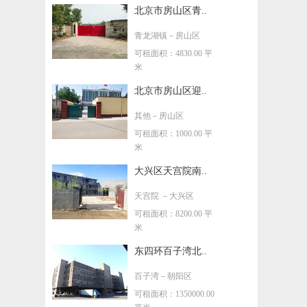
北京市房山区青..
青龙湖镇
－房山区
可租面积：4830.00 平
米
北京市房山区迎..
其他
－房山区
可租面积：1000.00 平
米
大兴区天宫院南..
天宫院
－大兴区
可租面积：8200.00 平
米
东四环百子湾北..
百子湾
－朝阳区
可租面积：1350000.00