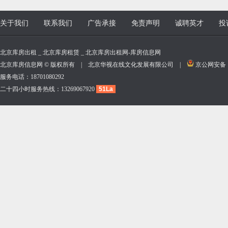
关于我们
联系我们
广告承接
免责声明
诚聘英才
投
北京库房出租 _ 北京库房租赁 _ 北京库房出租网-库房信息网
北京库房信息网 © 版权所有 | 北京华视在线文化发展有限公司 |
京公网安备 11
服务电话：18701080292
二十四小时服务热线：13269067920
51La