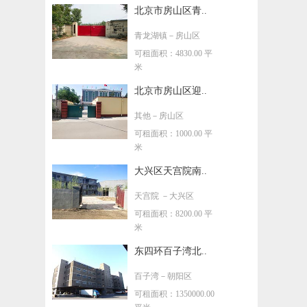
北京市房山区青..
青龙湖镇
－房山区
可租面积：4830.00 平
米
北京市房山区迎..
其他
－房山区
可租面积：1000.00 平
米
大兴区天宫院南..
天宫院
－大兴区
可租面积：8200.00 平
米
东四环百子湾北..
百子湾
－朝阳区
可租面积：1350000.00