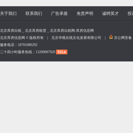
关于我们
联系我们
广告承接
免责声明
诚聘英才
投
北京库房出租 _ 北京库房租赁 _ 北京库房出租网-库房信息网
北京库房信息网 © 版权所有 | 北京华视在线文化发展有限公司 |
京公网安备 11
服务电话：18701080292
二十四小时服务热线：13269067920
51La