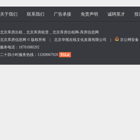
关于我们
联系我们
广告承接
免责声明
诚聘英才
投
北京库房出租 _ 北京库房租赁 _ 北京库房出租网-库房信息网
北京库房信息网 © 版权所有 | 北京华视在线文化发展有限公司 |
京公网安备 11
服务电话：18701080292
二十四小时服务热线：13269067920
51La