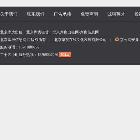
关于我们
联系我们
广告承接
免责声明
诚聘英才
投
北京库房出租 _ 北京库房租赁 _ 北京库房出租网-库房信息网
北京库房信息网 © 版权所有 | 北京华视在线文化发展有限公司 |
京公网安备 11
服务电话：18701080292
二十四小时服务热线：13269067920
51La