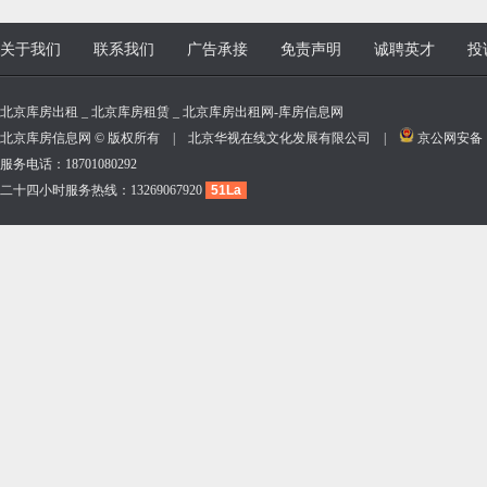
关于我们
联系我们
广告承接
免责声明
诚聘英才
投
北京库房出租 _ 北京库房租赁 _ 北京库房出租网-库房信息网
北京库房信息网 © 版权所有 | 北京华视在线文化发展有限公司 |
京公网安备 11
服务电话：18701080292
二十四小时服务热线：13269067920
51La