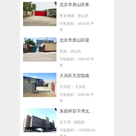
北京市房山区青..
青龙湖镇
－房山区
可租面积：4830.00 平
米
北京市房山区迎..
其他
－房山区
可租面积：1000.00 平
米
大兴区天宫院南..
天宫院
－大兴区
可租面积：8200.00 平
米
东四环百子湾北..
百子湾
－朝阳区
可租面积：1350000.00